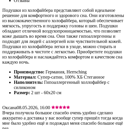
Отзывы
Подушки из холофайбера представляют собой идеальное
решение для комфортного и здорового сна. Они изготовлены
из высококачественного холофайбера, который обеспечивает
мягкость, упругость и поддержку головы и шеи. Подушки
обладают отличной воздухопроницаемостью, что позволяет
коже дышать во время сна. Они также гипоаллергенны и
подходят для людей с аллергией или чувствительной кожей.
Подушки из холофайбера легки в уходе, можно стирать и
поддерживать в чистоте с легкостью. Приобретите подушки
из холофайбера и наслаждайтесь комфортом и качеством сна
каждую ночь.
Производство:
Германия, Herrsching
Материал:
Супер-сатин, 100% ХБ Стеганное
Наполнитель:
Гипоаллергенный холлофайбер с
силиконом
Размер:
2 шт - 60х20 см
Оксана
08.05.2026, 16:00
Вчера получила большое спасибо очень удобно сделано
аккуратно а доставка у вас вообще супер пришёл тогда когда
мне было удобно ещё и подождал меня спасибо большое ещё
раз