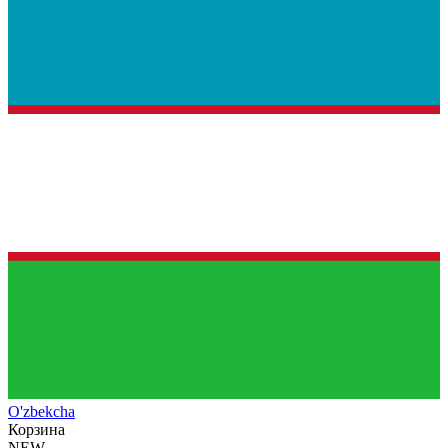
O'zb
ekcha
Корзина
NEW