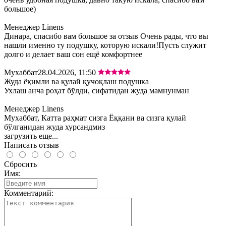
большое)
Менеджер Linens
Динара, спасибо вам большое за отзыв Очень рады, что вы
нашли именно ту подушку, которую искали!Пусть служит
долго и делает ваш сон ещё комфортнее
Мухаббат
28.04.2026, 11:50
Жуда ёқимли ва қулай қучоқлаш подушка
Ухлаш анча роҳат бўлди, сифатидан жуда мамнунман
Менеджер Linens
Мухаббат, Катта раҳмат сизга Ёққани ва сизга қулай
бўлганидан жуда хурсандмиз
загрузить еще...
Написать отзыв
Сбросить
Имя:
Комментарий: