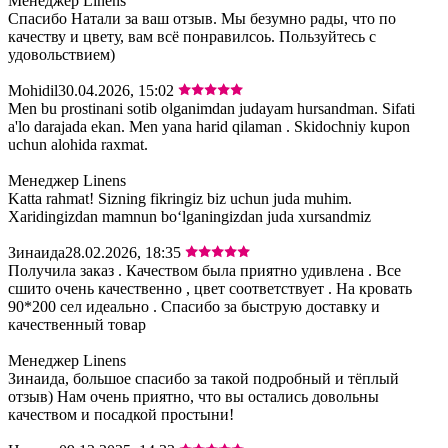
Менеджер Linens
Спасибо Натали за ваш отзыв. Мы безумно рады, что по
качеству и цвету, вам всё понравилсоь. Пользуйтесь с
удовольствием)
Mohidil
30.04.2026, 15:02
Men bu prostinani sotib olganimdan judayam hursandman. Sifati
a'lo darajada ekan. Men yana harid qilaman . Skidochniy kupon
uchun alohida raxmat.
Менеджер Linens
Katta rahmat! Sizning fikringiz biz uchun juda muhim.
Xaridingizdan mamnun bo‘lganingizdan juda xursandmiz
Зинаида
28.02.2026, 18:35
Получила заказ . Качеством была приятно удивлена . Все
сшито очень качественно , цвет соответствует . На кровать
90*200 сел идеально . Спасибо за быструю доставку и
качественный товар
Менеджер Linens
Зинаида, большое спасибо за такой подробный и тёплый
отзыв) Нам очень приятно, что вы остались довольны
качеством и посадкой простыни!