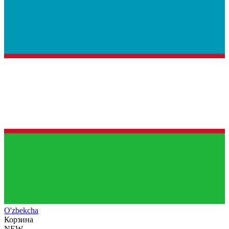
O'zb
ekcha
Корзина
NEW